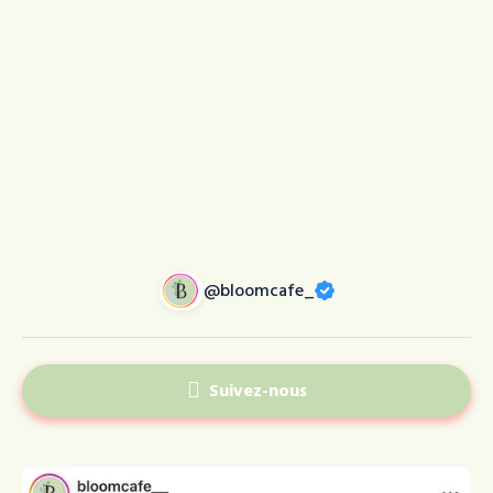
@bloomcafe_

Suivez-nous